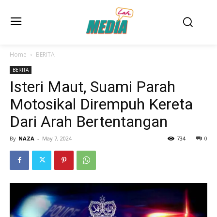
Home
BERITA
BERITA
Isteri Maut, Suami Parah
Motosikal Dirempuh Kereta
Dari Arah Bertentangan
By
NAZA
-
May 7, 2024
734
0