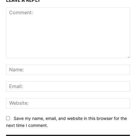
LEAVE A REPLY
Comment:
Na
Ema
Web
Save my name, email, and website in this browser for the
next time I comment.