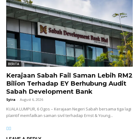
BERITA
Kerajaan Sabah Fail Saman Lebih RM2
Bilion Terhadap EY Berhubung Audit
Sabah Development Bank
Syira
-
August 6, 2026
KUALA LUMPUR, 6 Ogos – Kerajaan Negeri Sabah bersama tiga lagi
plaintif memfailkan saman sivil terhadap Ernst & Young...