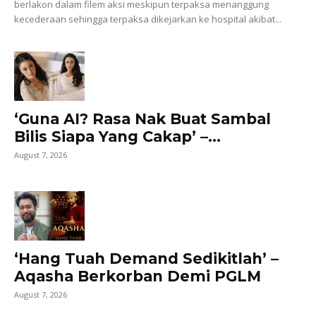
berlakon dalam filem aksi meskipun terpaksa menanggung
kecederaan sehingga terpaksa dikejarkan ke hospital akibat...
‘Guna AI? Rasa Nak Buat Sambal
Bilis Siapa Yang Cakap’ –...
August 7, 2026
‘Hang Tuah Demand Sedikitlah’ –
Aqasha Berkorban Demi PGLM
August 7, 2026