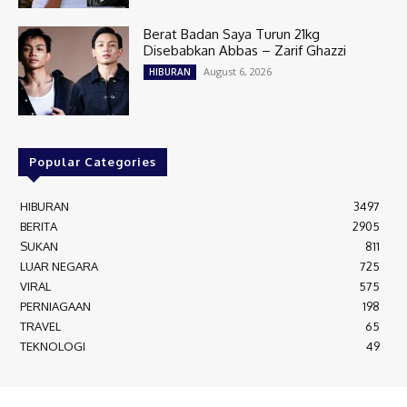
Berat Badan Saya Turun 21kg
Disebabkan Abbas – Zarif Ghazzi
August 6, 2026
HIBURAN
Popular Categories
HIBURAN
3497
BERITA
2905
SUKAN
811
LUAR NEGARA
725
VIRAL
575
PERNIAGAAN
198
TRAVEL
65
TEKNOLOGI
49
MEDIALAH SDN BHD 2023