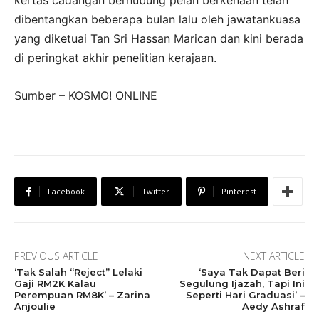
kertas cadangan berhubung pelan berkenaan telah
dibentangkan beberapa bulan lalu oleh jawatankuasa
yang diketuai Tan Sri Hassan Marican dan kini berada
di peringkat akhir penelitian kerajaan.
Sumber – KOSMO! ONLINE
Facebook
Twitter
Pinterest
PREVIOUS ARTICLE
NEXT ARTICLE
‘Tak Salah “Reject” Lelaki
‘Saya Tak Dapat Beri
Gaji RM2K Kalau
Segulung Ijazah, Tapi Ini
Perempuan RM8K’ – Zarina
Seperti Hari Graduasi’ –
Anjoulie
Aedy Ashraf