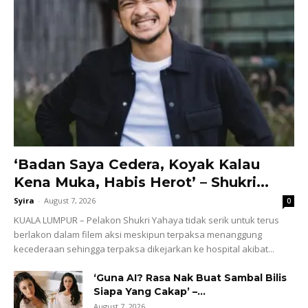
‘Badan Saya Cedera, Koyak Kalau
Kena Muka, Habis Herot’ – Shukri...
Syira
-
August 7, 2026
0
KUALA LUMPUR – Pelakon Shukri Yahaya tidak serik untuk terus
berlakon dalam filem aksi meskipun terpaksa menanggung
kecederaan sehingga terpaksa dikejarkan ke hospital akibat...
‘Guna AI? Rasa Nak Buat Sambal Bilis
Siapa Yang Cakap’ –...
August 7, 2026