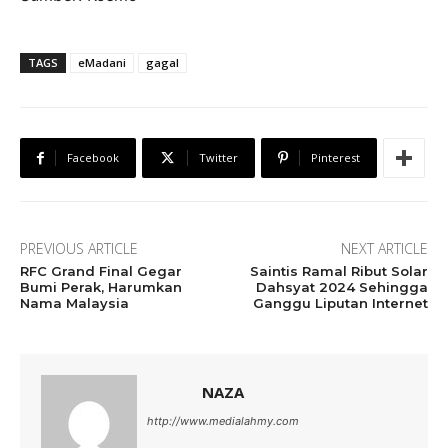
TAGS
eMadani
gagal
Facebook
Twitter
Pinterest
PREVIOUS ARTICLE
NEXT ARTICLE
RFC Grand Final Gegar
Saintis Ramal Ribut Solar
Bumi Perak, Harumkan
Dahsyat 2024 Sehingga
Nama Malaysia
Ganggu Liputan Internet
NAZA
http://www.medialahmy.com