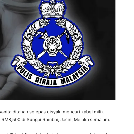
nita ditahan selepas disyaki mencuri kabel milik
i RM8,500 di Sungai Rambai, Jasin, Melaka semalam.