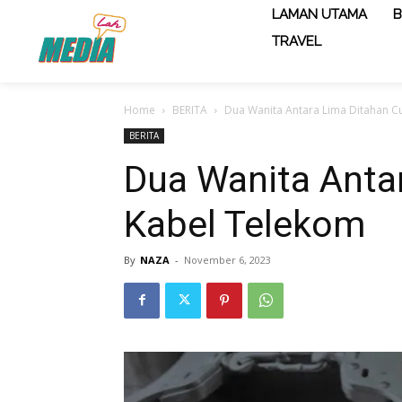
LAMAN UTAMA
B
TRAVEL
Home
BERITA
Dua Wanita Antara Lima Ditahan C
BERITA
Dua Wanita Antar
Kabel Telekom
By
NAZA
-
November 6, 2023