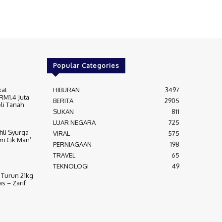
Popular Categories
kat
HIBURAN
3497
RM1.4 Juta
BERITA
2905
li Tanah
SUKAN
811
LUAR NEGARA
725
Ahli Syurga
VIRAL
575
m Cik Man’
PERNIAGAAN
198
TRAVEL
65
TEKNOLOGI
49
 Turun 21kg
 – Zarif