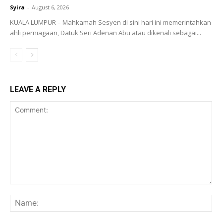
Syira
-
August 6, 2026
KUALA LUMPUR – Mahkamah Sesyen di sini hari ini memerintahkan
ahli perniagaan, Datuk Seri Adenan Abu atau dikenali sebagai...
LEAVE A REPLY
Comment:
Na