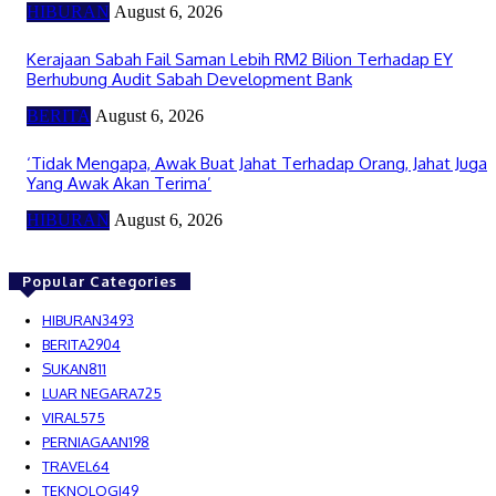
HIBURAN
August 6, 2026
Kerajaan Sabah Fail Saman Lebih RM2 Bilion Terhadap EY
Berhubung Audit Sabah Development Bank
BERITA
August 6, 2026
‘Tidak Mengapa, Awak Buat Jahat Terhadap Orang, Jahat Juga
Yang Awak Akan Terima’
HIBURAN
August 6, 2026
Popular Categories
HIBURAN
3493
BERITA
2904
SUKAN
811
LUAR NEGARA
725
VIRAL
575
PERNIAGAAN
198
TRAVEL
64
TEKNOLOGI
49