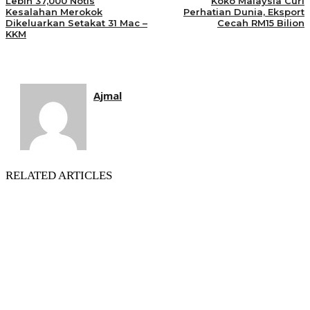
Lebih 37,000 Notis
Koko Malaysia Curi
Kesalahan Merokok
Perhatian Dunia, Eksport
Dikeluarkan Setakat 31 Mac –
Cecah RM15 Bilion
KKM
Ajmal
RELATED ARTICLES