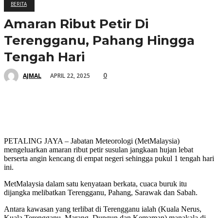
BERITA
Amaran Ribut Petir Di
Terengganu, Pahang Hingga
Tengah Hari
0
APRIL 22, 2025
AJMAL
PETALING JAYA – Jabatan Meteorologi (MetMalaysia)
mengeluarkan amaran ribut petir susulan jangkaan hujan lebat
berserta angin kencang di empat negeri sehingga pukul 1 tengah hari
ini.
MetMalaysia dalam satu kenyataan berkata, cuaca buruk itu
dijangka melibatkan Terengganu, Pahang, Sarawak dan Sabah.
Antara kawasan yang terlibat di Terengganu ialah (Kuala Nerus,
Kuala Terengganu, Marang, Dungun dan Kemaman) manakala di