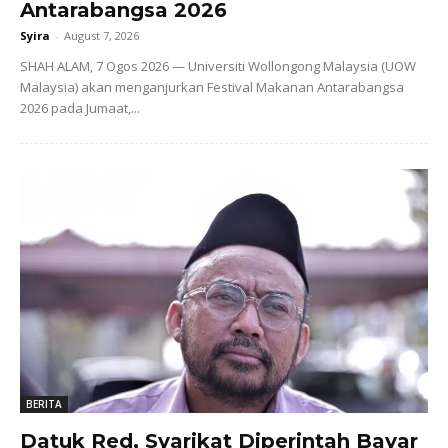
Antarabangsa 2026
Syira
-
August 7, 2026
SHAH ALAM, 7 Ogos 2026 — Universiti Wollongong Malaysia (UOW
Malaysia) akan menganjurkan Festival Makanan Antarabangsa
2026 pada Jumaat,...
BERITA
Datuk Red, Syarikat Diperintah Bayar