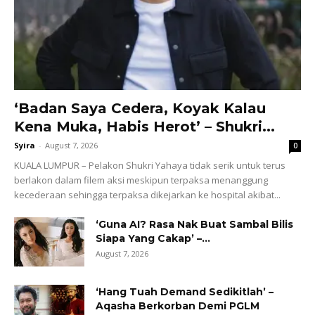
‘Badan Saya Cedera, Koyak Kalau
Kena Muka, Habis Herot’ – Shukri...
Syira
-
August 7, 2026
0
KUALA LUMPUR – Pelakon Shukri Yahaya tidak serik untuk terus
berlakon dalam filem aksi meskipun terpaksa menanggung
kecederaan sehingga terpaksa dikejarkan ke hospital akibat...
‘Guna AI? Rasa Nak Buat Sambal Bilis
Siapa Yang Cakap’ –...
August 7, 2026
‘Hang Tuah Demand Sedikitlah’ –
Aqasha Berkorban Demi PGLM