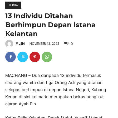
BERITA
13 Individu Ditahan
Berhimpun Depan Istana
Kelantan
0
NOVEMBER 13, 2025
MLSN
MACHANG – Dua daripada 13 individu termasuk
seorang wanita dan tiga Orang Asli yang ditahan
selepas berhimpun di depan Istana Negeri, Kubang
Kerian di sini kelmarin merupakan bekas pengikut
ajaran Ayah Pin.
Ketua Polis Kelantan, Datuk Mohd. Yusoff Mamat,