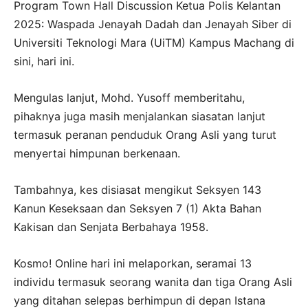
Program Town Hall Discussion Ketua Polis Kelantan
2025: Waspada Jenayah Dadah dan Jenayah Siber di
Universiti Teknologi Mara (UiTM) Kampus Machang di
sini, hari ini.
Mengulas lanjut, Mohd. Yusoff memberitahu,
pihaknya juga masih menjalankan siasatan lanjut
termasuk peranan penduduk Orang Asli yang turut
menyertai himpunan berkenaan.
Tambahnya, kes disiasat mengikut Seksyen 143
Kanun Keseksaan dan Seksyen 7 (1) Akta Bahan
Kakisan dan Senjata Berbahaya 1958.
Kosmo! Online hari ini melaporkan, seramai 13
individu termasuk seorang wanita dan tiga Orang Asli
yang ditahan selepas berhimpun di depan Istana