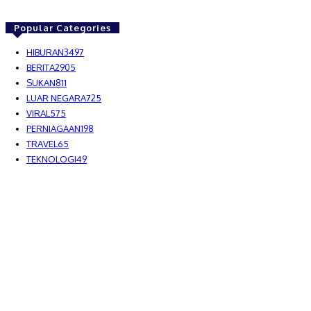
Popular Categories
HIBURAN
3497
BERITA
2905
SUKAN
811
LUAR NEGARA
725
VIRAL
575
PERNIAGAAN
198
TRAVEL
65
TEKNOLOGI
49
MEDIALAH SDN BHD 2023