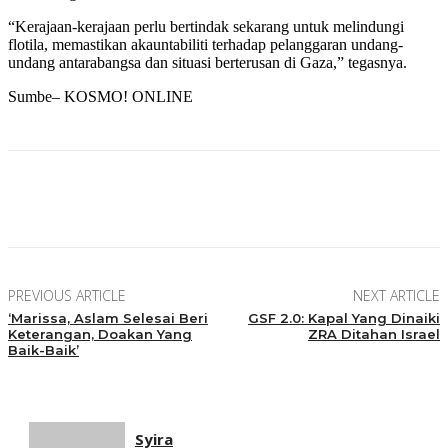
“Kerajaan-kerajaan perlu bertindak sekarang untuk melindungi
flotila, memastikan akauntabiliti terhadap pelanggaran undang-
undang antarabangsa dan situasi berterusan di Gaza,” tegasnya.
Sumbe– KOSMO! ONLINE
Facebook
Twitter
Pinterest
WhatsApp
PREVIOUS ARTICLE
NEXT ARTICLE
‘Marissa, Aslam Selesai Beri
GSF 2.0: Kapal Yang Dinaiki
Keterangan, Doakan Yang
ZRA Ditahan Israel
Baik-Baik’
Syira