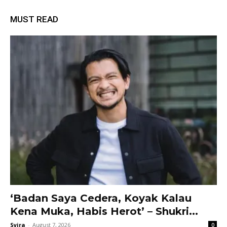
MUST READ
‘Badan Saya Cedera, Koyak Kalau
Kena Muka, Habis Herot’ – Shukri...
Syira
-
August 7, 2026
0