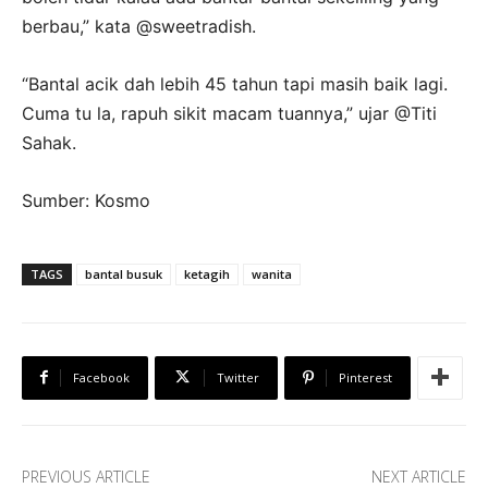
berbau,” kata @sweetradish.
“Bantal acik dah lebih 45 tahun tapi masih baik lagi.
Cuma tu la, rapuh sikit macam tuannya,” ujar @Titi
Sahak.
Sumber: Kosmo
TAGS
bantal busuk
ketagih
wanita
Facebook
Twitter
Pinterest
PREVIOUS ARTICLE
NEXT ARTICLE