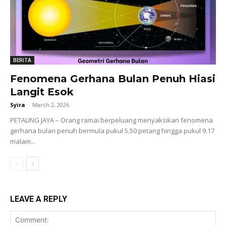
BERITA
Fenomena Gerhana Bulan Penuh Hiasi
Langit Esok
Syira
-
March 2, 2026
PETALING JAYA – Orang ramai berpeluang menyaksikan fenomena
gerhana bulan penuh bermula pukul 5.50 petang hingga pukul 9.17
malam...
LEAVE A REPLY