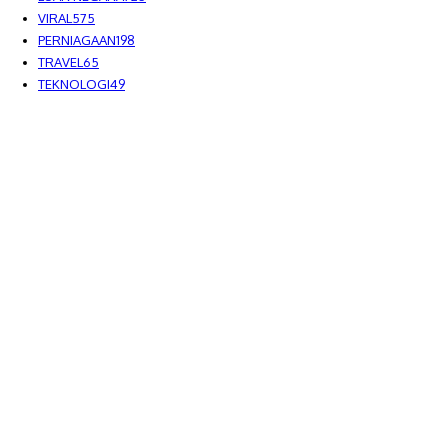
VIRAL
575
PERNIAGAAN
198
TRAVEL
65
TEKNOLOGI
49
MEDIALAH SDN BHD 2023