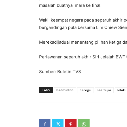
masalah buatnya mara ke final.
Wakil keempat negara pada separuh akhir pe
bergandingan pula bersama Lim Chiew Sien
Merekadijadual menentang pilihan ketiga d
Perlawanan separuh akhir Siri Jelajah BWF S
Sumber: Buletin TV3
TAGS
badminton
beregu
lee zii jia
lelaki