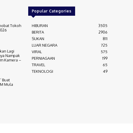
Popular Categories
nobat Tokoh
HIBURAN
3505
2026
BERITA
2906
SUKAN
811
LUAR NEGARA
725
kan Lagi
VIRAL
575
aya Nampak
PERNIAGAAN
199
am Kamera –
TRAVEL
65
TEKNOLOGI
49
’ Buat
LM Mula