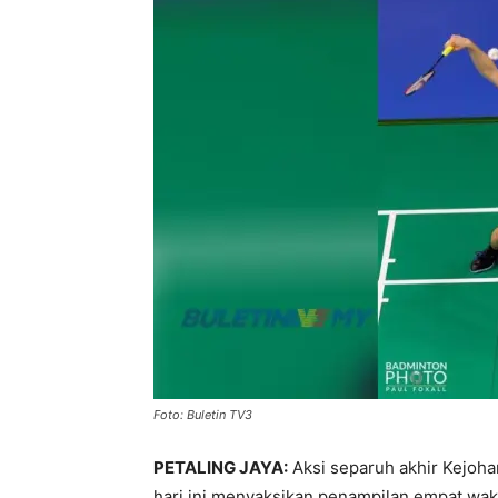
Foto: Buletin TV3
PETALING JAYA:
Aksi separuh akhir Kejoha
hari ini menyaksikan penampilan empat waki