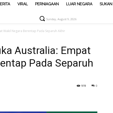
ERITA
VIRAL
PERNIAGAAN
LUAR NEGARA
SUKAN
Sunday, August 9, 2026
at Wakil Negara Berentap Pada Separuh Akhir
ka Australia: Empat
rentap Pada Separuh
919
0