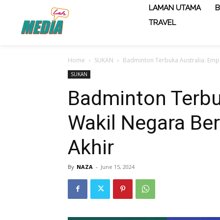
LAMAN UTAMA
B
TRAVEL
Home
SUKAN
Badminton Terbuka Australia: Emp
SUKAN
Badminton Terbu
Wakil Negara Be
Akhir
By
NAZA
-
June 15, 2024