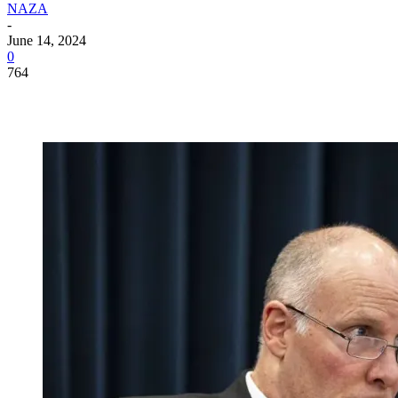
NAZA
-
June 14, 2024
0
764