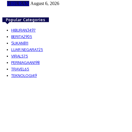
HIBURAN
August 6, 2026
Popular Categories
HIBURAN
3497
BERITA
2905
SUKAN
811
LUAR NEGARA
725
VIRAL
575
PERNIAGAAN
198
TRAVEL
65
TEKNOLOGI
49
MEDIALAH SDN BHD 2023