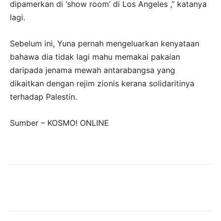
dipamerkan di ‘show room’ di Los Angeles ,” katanya
lagi.
Sebelum ini, Yuna pernah mengeluarkan kenyataan
bahawa dia tidak lagi mahu memakai pakaian
daripada jenama mewah antarabangsa yang
dikaitkan dengan rejim zionis kerana solidaritinya
terhadap Palestin.
Sumber – KOSMO! ONLINE
Facebook
Twitter
Pinterest
Wha