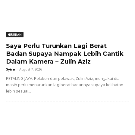
HIBURAN
Saya Perlu Turunkan Lagi Berat
Badan Supaya Nampak Lebih Cantik
Dalam Kamera – Zulin Aziz
Syira
-
August 7, 2026
PETALING JAYA: Pelakon dan pelawak, Zulin Aziz, mengakui dia
masih perlu menurunkan lagi berat badannya supaya kelihatan
lebih sesuai...