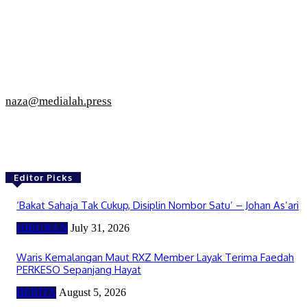
naza@medialah.press
Editor Picks
‘Bakat Sahaja Tak Cukup, Disiplin Nombor Satu’ – Johan As’ari
HIBURAN
July 31, 2026
Waris Kemalangan Maut RXZ Member Layak Terima Faedah
PERKESO Sepanjang Hayat
BERITA
August 5, 2026