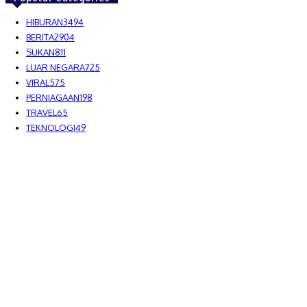
HIBURAN
3494
BERITA
2904
SUKAN
811
LUAR NEGARA
725
VIRAL
575
PERNIAGAAN
198
TRAVEL
65
TEKNOLOGI
49
MEDIALAH SDN BHD 2023