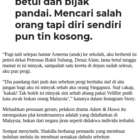
betul dan bijak
pandai. Mencari salah
orang tapi diri sendiri
pun tin kosong.
“Pagi tadi selepas hantar Ameena (anak) ke sekolah, aku berhenti isi
petrol dekat Petronas Bukit Subang, Denai Alam, lama betul tunggu
mamat ni isi minyak, sampailah satu kereta di depan sudah selesai,
aku pun pergi.
“Dia pandang dari jauh dan sebelum pergi beritahu staf di situ
jangan bagi aku isi minyak sebab aku orang Singapura. Staf cakap,
‘kakak! Tak boleh isi minyak sini sebab abang pakai Vellfire putih
kata awak bukan orang Malaysia’,” katanya dalam Instagram Story.
Meluahkan perasaan geram, pelakon drama
Adam & Hawa
itu
menegaskan plat kenderaannya adalah yang didaftarkan di
Malaysia, bukan dari negara jiran seperti didakwa individu terbabit.
Sempat menyindir, Shakilla berharap pemandu yang membuat
tuduhan melulu itu membuat semakan dahulu sebelum