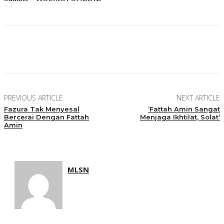
Facebook
Twitter
Pinterest
WhatsApp
PREVIOUS ARTICLE
NEXT ARTICLE
Fazura Tak Menyesal
‘Fattah Amin Sangat
Bercerai Dengan Fattah
Menjaga Ikhtilat, Solat’
Amin
MLSN