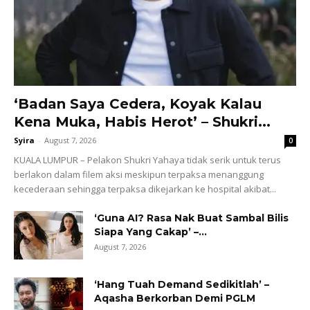
‘Badan Saya Cedera, Koyak Kalau
Kena Muka, Habis Herot’ – Shukri...
Syira
-
August 7, 2026
0
KUALA LUMPUR – Pelakon Shukri Yahaya tidak serik untuk terus
berlakon dalam filem aksi meskipun terpaksa menanggung
kecederaan sehingga terpaksa dikejarkan ke hospital akibat...
‘Guna AI? Rasa Nak Buat Sambal Bilis
Siapa Yang Cakap’ –...
August 7, 2026
‘Hang Tuah Demand Sedikitlah’ –
Aqasha Berkorban Demi PGLM