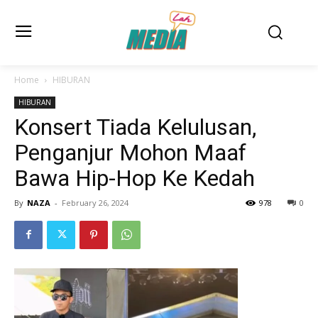
Home
HIBURAN
HIBURAN
Konsert Tiada Kelulusan,
Penganjur Mohon Maaf
Bawa Hip-Hop Ke Kedah
By
NAZA
-
February 26, 2024
978
0