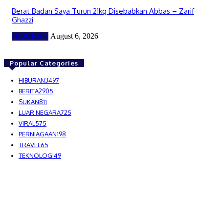
Berat Badan Saya Turun 21kg Disebabkan Abbas – Zarif
Ghazzi
HIBURAN
August 6, 2026
Popular Categories
HIBURAN
3497
BERITA
2905
SUKAN
811
LUAR NEGARA
725
VIRAL
575
PERNIAGAAN
198
TRAVEL
65
TEKNOLOGI
49
MEDIALAH SDN BHD 2023