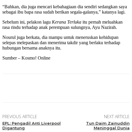
“Bahkan, dia juga mencari kebahagiaan dia sendiri sedangkan saya
sebagai ibu bapa rasa sudah berikan segala-galanya,” katanya lagi.
Sebelum ini, pelakon lagu
Kerana Terluka
itu pernah meluahkan
rasa rindu terhadap anak perempuan sulungnya, Ayu Nazirah.
Nourul juga berkata, dia mampu untuk meneruskan kehidupan
selepas melepaskan dan menerima takdir yang berlaku terhadap
hubungan bersama anaknya itu.
Sumber – Kosmo! Online
Facebook
Twitter
Pinterest
WhatsApp
PREVIOUS ARTICLE
NEXT ARTICLE
EPL: Pengadil Anti Liverpool
Tun Daim Zainuddin
Digantung
Meninggal Dunia