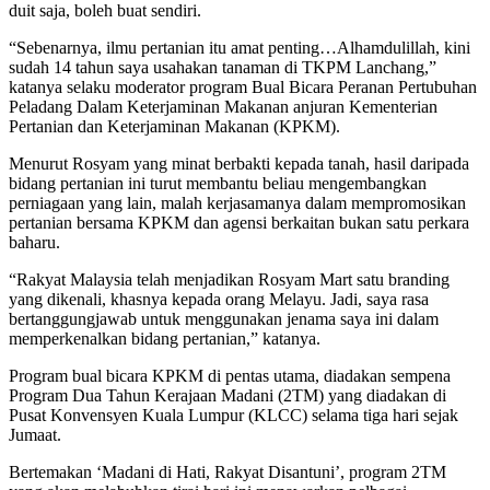
duit saja, boleh buat sendiri.
“Sebenarnya, ilmu pertanian itu amat penting…Alhamdulillah, kini
sudah 14 tahun saya usahakan tanaman di TKPM Lanchang,”
katanya selaku moderator program Bual Bicara Peranan Pertubuhan
Peladang Dalam Keterjaminan Makanan anjuran Kementerian
Pertanian dan Keterjaminan Makanan (KPKM).
Menurut Rosyam yang minat berbakti kepada tanah, hasil daripada
bidang pertanian ini turut membantu beliau mengembangkan
perniagaan yang lain, malah kerjasamanya dalam mempromosikan
pertanian bersama KPKM dan agensi berkaitan bukan satu perkara
baharu.
“Rakyat Malaysia telah menjadikan Rosyam Mart satu branding
yang dikenali, khasnya kepada orang Melayu. Jadi, saya rasa
bertanggungjawab untuk menggunakan jenama saya ini dalam
memperkenalkan bidang pertanian,” katanya.
Program bual bicara KPKM di pentas utama, diadakan sempena
Program Dua Tahun Kerajaan Madani (2TM) yang diadakan di
Pusat Konvensyen Kuala Lumpur (KLCC) selama tiga hari sejak
Jumaat.
Bertemakan ‘Madani di Hati, Rakyat Disantuni’, program 2TM