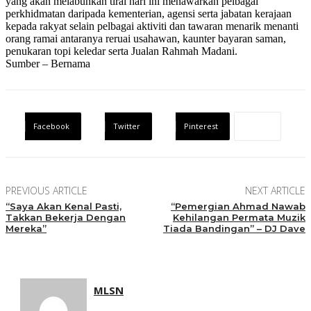
yang akan melabuhkan tirai hari ini menawarkan pelbagai
perkhidmatan daripada kementerian, agensi serta jabatan kerajaan
kepada rakyat selain pelbagai aktiviti dan tawaran menarik menanti
orang ramai antaranya reruai usahawan, kaunter bayaran saman,
penukaran topi keledar serta Jualan Rahmah Madani.
Sumber – Bernama
Facebook
Twitter
Pinterest
PREVIOUS ARTICLE
NEXT ARTICLE
“Saya Akan Kenal Pasti,
“Pemergian Ahmad Nawab
Takkan Bekerja Dengan
Kehilangan Permata Muzik
Mereka”
Tiada Bandingan” – DJ Dave
MLSN