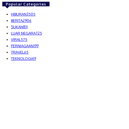
Popular Categories
HIBURAN
3505
BERITA
2906
SUKAN
811
LUAR NEGARA
725
VIRAL
575
PERNIAGAAN
199
TRAVEL
65
TEKNOLOGI
49
MEDIALAH SDN BHD 2023