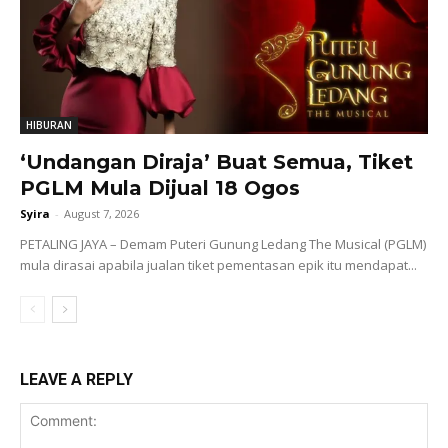
HIBURAN
‘Undangan Diraja’ Buat Semua, Tiket
PGLM Mula Dijual 18 Ogos
Syira
-
August 7, 2026
PETALING JAYA – Demam Puteri Gunung Ledang The Musical (PGLM)
mula dirasai apabila jualan tiket pementasan epik itu mendapat...
LEAVE A REPLY