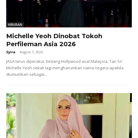
HIBURAN
Michelle Yeoh Dinobat Tokoh
Perfileman Asia 2026
Syira
-
August 7, 2026
JASA terus diperakui, bintang Hollywood asal Malaysia, Tan Sri
Michelle Yeoh sekali lagi mengharumkan nama negara apabila
diumumkan sebagai...