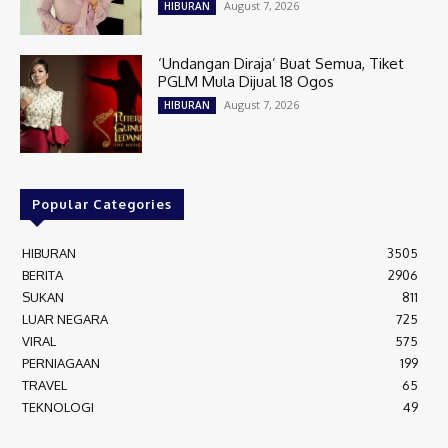
August 7, 2026
HIBURAN
‘Undangan Diraja’ Buat Semua, Tiket
PGLM Mula Dijual 18 Ogos
August 7, 2026
HIBURAN
Popular Categories
HIBURAN
3505
BERITA
2906
SUKAN
811
LUAR NEGARA
725
VIRAL
575
PERNIAGAAN
199
TRAVEL
65
TEKNOLOGI
49