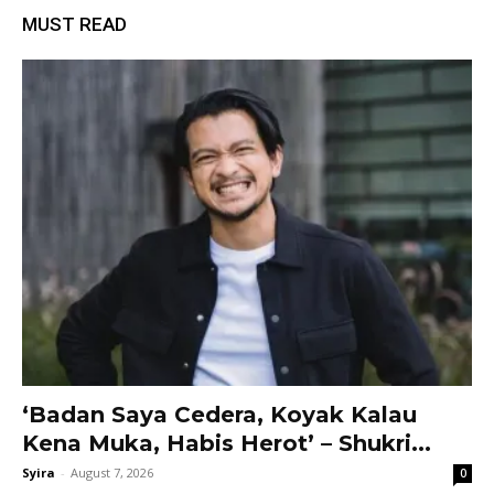
MUST READ
‘Badan Saya Cedera, Koyak Kalau
Kena Muka, Habis Herot’ – Shukri...
Syira
-
August 7, 2026
0