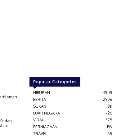
Popular Categories
HIBURAN
3505
erfileman
BERITA
2906
SUKAN
811
LUAR NEGARA
725
VIRAL
575
t Badan
alam
PERNIAGAAN
199
TRAVEL
65