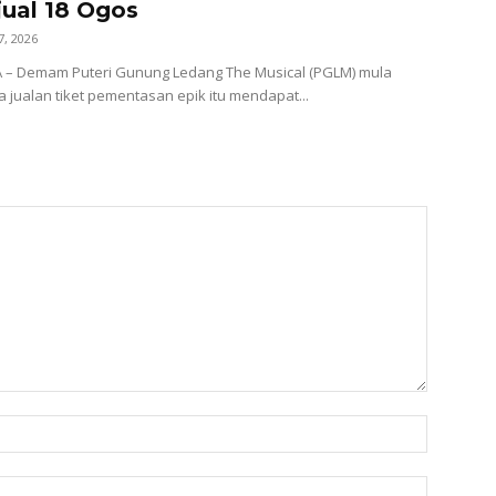
jual 18 Ogos
7, 2026
A – Demam Puteri Gunung Ledang The Musical (PGLM) mula
a jualan tiket pementasan epik itu mendapat...
Name:
Email: