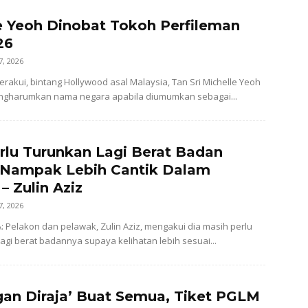
e Yeoh Dinobat Tokoh Perfileman
26
7, 2026
perakui, bintang Hollywood asal Malaysia, Tan Sri Michelle Yeoh
mengharumkan nama negara apabila diumumkan sebagai...
rlu Turunkan Lagi Berat Badan
 Nampak Lebih Cantik Dalam
– Zulin Aziz
7, 2026
: Pelakon dan pelawak, Zulin Aziz, mengakui dia masih perlu
gi berat badannya supaya kelihatan lebih sesuai...
an Diraja’ Buat Semua, Tiket PGLM