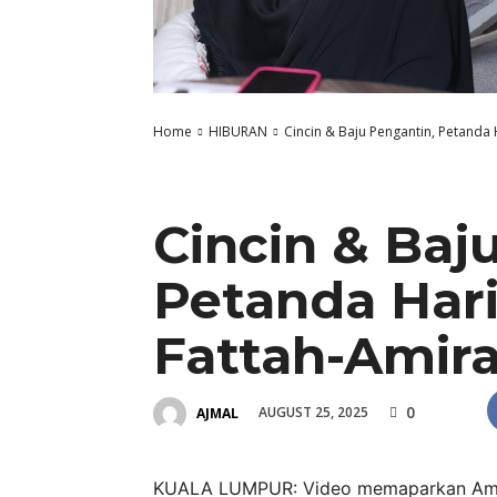
Home
HIBURAN
Cincin & Baju Pengantin, Petanda
HIBURAN
Cincin & Baj
Petanda Har
Fattah-Amir
0
AUGUST 25, 2025
AJMAL
KUALA LUMPUR: Video memaparkan Amir