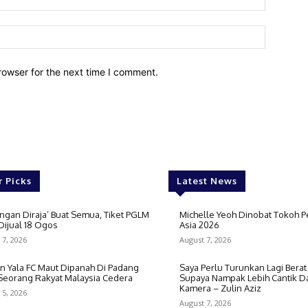
Website:
rowser for the next time I comment.
r Picks
Latest News
ngan Diraja’ Buat Semua, Tiket PGLM
Michelle Yeoh Dinobat Tokoh P
Dijual 18 Ogos
Asia 2026
 7, 2026
August 7, 2026
n Yala FC Maut Dipanah Di Padang
Saya Perlu Turunkan Lagi Bera
 Seorang Rakyat Malaysia Cedera
Supaya Nampak Lebih Cantik D
Kamera – Zulin Aziz
 5, 2026
August 7, 2026