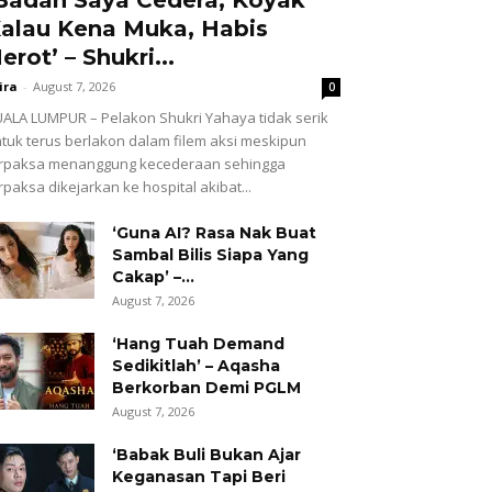
alau Kena Muka, Habis
erot’ – Shukri...
ira
-
August 7, 2026
0
ALA LUMPUR – Pelakon Shukri Yahaya tidak serik
tuk terus berlakon dalam filem aksi meskipun
erpaksa menanggung kecederaan sehingga
rpaksa dikejarkan ke hospital akibat...
‘Guna AI? Rasa Nak Buat
Sambal Bilis Siapa Yang
Cakap’ –...
August 7, 2026
‘Hang Tuah Demand
Sedikitlah’ – Aqasha
Berkorban Demi PGLM
August 7, 2026
‘Babak Buli Bukan Ajar
Keganasan Tapi Beri