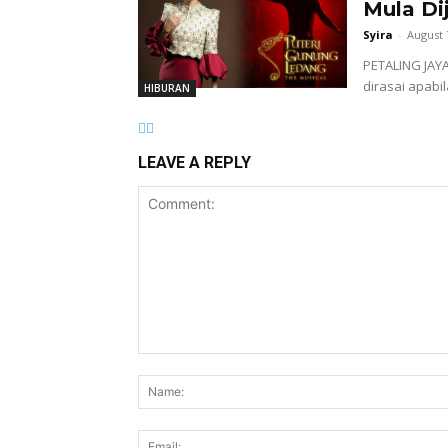
Mula Di
Syira
-
August 
PETALING JAY
dirasai apabil
HIBURAN
LEAVE A REPLY
Comment: