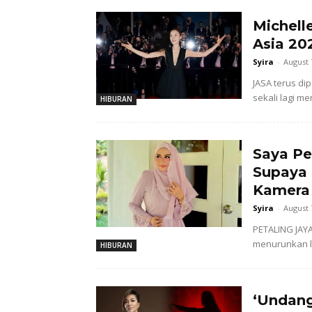
Michell
Asia 20
Syira
-
August 
JASA terus di
sekali lagi 
HIBURAN
Saya Pe
Supaya
Kamera 
Syira
-
August 
PETALING JAYA
menurunkan la
HIBURAN
‘Undang