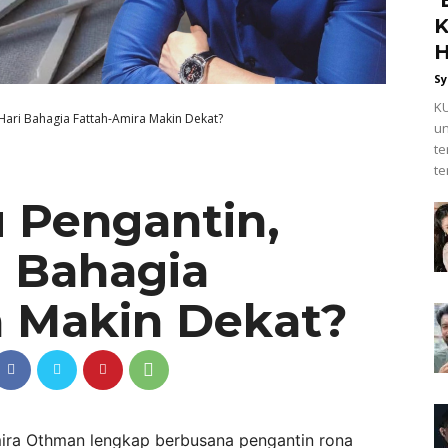
K
H
Sy
KU
 Hari Bahagia Fattah-Amira Makin Dekat?
un
t
te
u Pengantin,
i Bahagia
a Makin Dekat?
a Othman lengkap berbusana pengantin rona