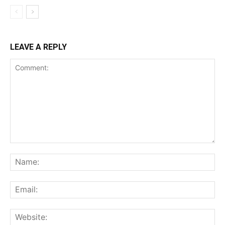
LEAVE A REPLY
Comment:
Na
Ema
Web