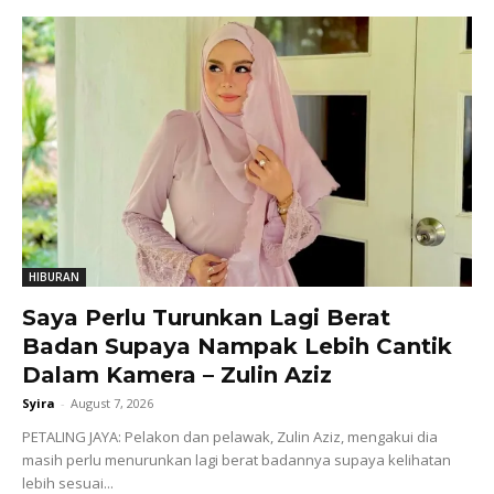
HIBURAN
Saya Perlu Turunkan Lagi Berat
Badan Supaya Nampak Lebih Cantik
Dalam Kamera – Zulin Aziz
Syira
-
August 7, 2026
PETALING JAYA: Pelakon dan pelawak, Zulin Aziz, mengakui dia
masih perlu menurunkan lagi berat badannya supaya kelihatan
lebih sesuai...