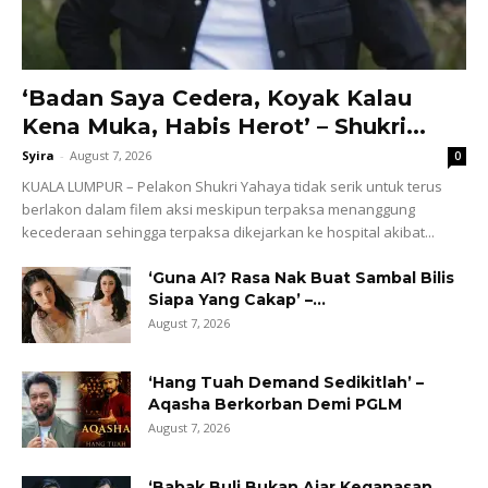
‘Badan Saya Cedera, Koyak Kalau
Kena Muka, Habis Herot’ – Shukri...
Syira
-
August 7, 2026
0
KUALA LUMPUR – Pelakon Shukri Yahaya tidak serik untuk terus
berlakon dalam filem aksi meskipun terpaksa menanggung
kecederaan sehingga terpaksa dikejarkan ke hospital akibat...
‘Guna AI? Rasa Nak Buat Sambal Bilis
Siapa Yang Cakap’ –...
August 7, 2026
‘Hang Tuah Demand Sedikitlah’ –
Aqasha Berkorban Demi PGLM
August 7, 2026
‘Babak Buli Bukan Ajar Keganasan