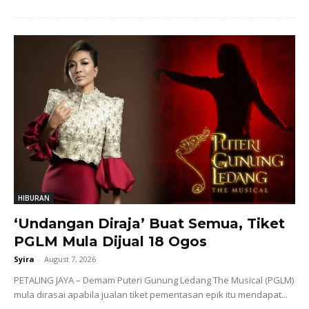
HIBURAN
‘Undangan Diraja’ Buat Semua, Tiket
PGLM Mula Dijual 18 Ogos
Syira
-
August 7, 2026
PETALING JAYA – Demam Puteri Gunung Ledang The Musical (PGLM)
mula dirasai apabila jualan tiket pementasan epik itu mendapat...