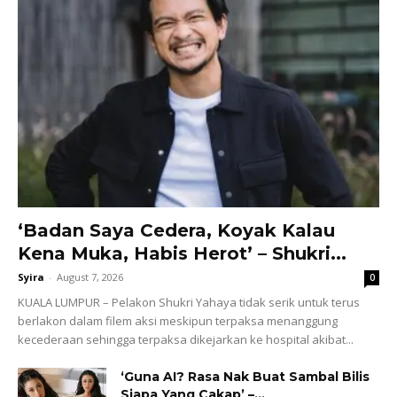
‘Badan Saya Cedera, Koyak Kalau
Kena Muka, Habis Herot’ – Shukri...
Syira
-
August 7, 2026
0
KUALA LUMPUR – Pelakon Shukri Yahaya tidak serik untuk terus
berlakon dalam filem aksi meskipun terpaksa menanggung
kecederaan sehingga terpaksa dikejarkan ke hospital akibat...
‘Guna AI? Rasa Nak Buat Sambal Bilis
Siapa Yang Cakap’ –...