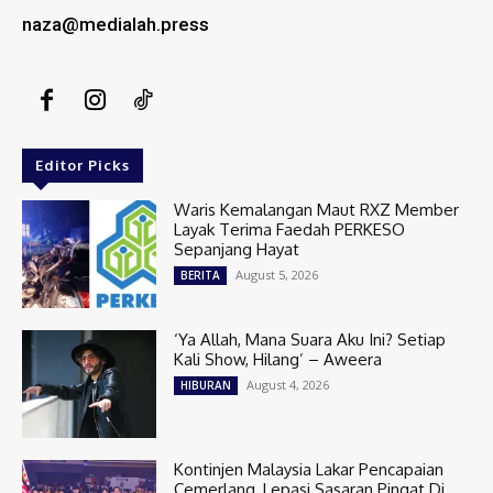
naza@medialah.press
Editor Picks
Waris Kemalangan Maut RXZ Member
Layak Terima Faedah PERKESO
Sepanjang Hayat
August 5, 2026
BERITA
‘Ya Allah, Mana Suara Aku Ini? Setiap
Kali Show, Hilang’ – Aweera
August 4, 2026
HIBURAN
Kontinjen Malaysia Lakar Pencapaian
Cemerlang, Lepasi Sasaran Pingat Di