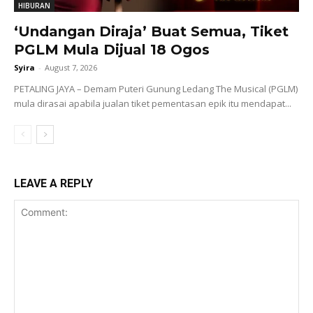
HIBURAN
‘Undangan Diraja’ Buat Semua, Tiket
PGLM Mula Dijual 18 Ogos
Syira
-
August 7, 2026
PETALING JAYA – Demam Puteri Gunung Ledang The Musical (PGLM)
mula dirasai apabila jualan tiket pementasan epik itu mendapat...
LEAVE A REPLY