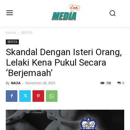
Home
BERITA
BERITA
Skandal Dengan Isteri Orang,
Lelaki Kena Pukul Secara
‘Berjemaah’
By
NAZA
-
November 28, 2023
768
0