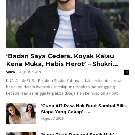
‘Badan Saya Cedera, Koyak Kalau
Kena Muka, Habis Herot’ – Shukri...
Syira
-
August 7, 2026
0
KUALA LUMPUR – Pelakon Shukri Yahaya tidak serik untuk terus
berlakon dalam filem aksi meskipun terpaksa menanggung
kecederaan sehingga terpaksa dikejarkan ke hospital akibat...
‘Guna AI? Rasa Nak Buat Sambal Bilis
Siapa Yang Cakap’ –...
August 7, 2026
‘Hang Tuah Demand Sedikitlah’ –