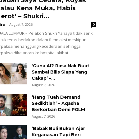
alau Kena Muka, Habis
erot’ – Shukri...
ira
-
August 7, 2026
0
ALA LUMPUR – Pelakon Shukri Yahaya tidak serik
tuk terus berlakon dalam filem aksi meskipun
erpaksa menanggung kecederaan sehingga
rpaksa dikejarkan ke hospital akibat...
‘Guna AI? Rasa Nak Buat
Sambal Bilis Siapa Yang
Cakap’ –...
August 7, 2026
‘Hang Tuah Demand
Sedikitlah’ – Aqasha
Berkorban Demi PGLM
August 7, 2026
‘Babak Buli Bukan Ajar
Keganasan Tapi Beri