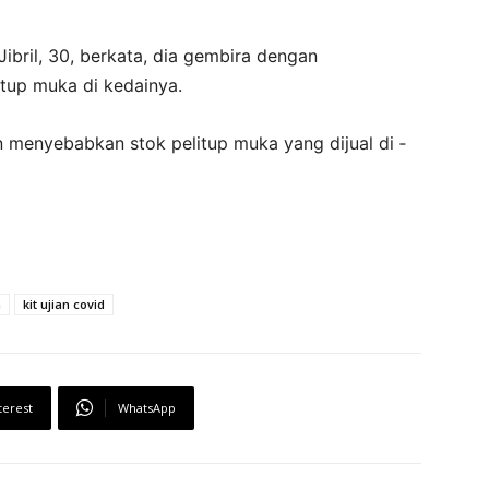
Jibril, 30, berkata, dia gembira dengan
itup muka di kedainya.
 menyebabkan stok pelitup muka yang dijual di ­
n
kit ujian covid
terest
WhatsApp