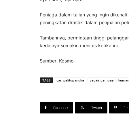
Peniaga dalam talian yang ingin dikenali 
peningkatan drastik dalam penjualan pel
Tambahnya, permintaan tinggi pelanggan
kedainya sema­kin menipis ketika ini.
Sumber: Kosmo
TAGS
cari pelitup muka
cecair pembasmi kuma
Facebook
Twitter
Pin