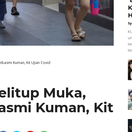
K
H
Sy
KU
un
t
te
embasmi Kuman, Kit Ujian Covid
elitup Muka,
asmi Kuman, Kit