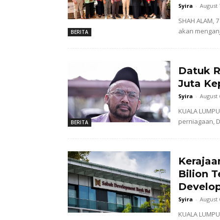
Syira
-
August 
SHAH ALAM, 7 
akan menganj
BERITA
Datuk R
Juta Ke
Syira
-
August 
KUALA LUMPUR 
perniagaan, D
BERITA
Kerajaa
Bilion 
Develo
Syira
-
August 
KUALA LUMPUR,