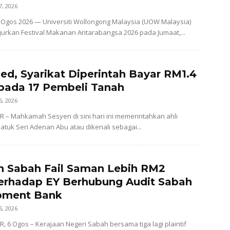
7, 2026
Ogos 2026 — Universiti Wollongong Malaysia (UOW Malaysia)
urkan Festival Makanan Antarabangsa 2026 pada Jumaat,...
ed, Syarikat Diperintah Bayar RM1.4
pada 17 Pembeli Tanah
6, 2026
– Mahkamah Sesyen di sini hari ini memerintahkan ahli
atuk Seri Adenan Abu atau dikenali sebagai...
n Sabah Fail Saman Lebih RM2
Terhadap EY Berhubung Audit Sabah
pment Bank
6, 2026
 6 Ogos – Kerajaan Negeri Sabah bersama tiga lagi plaintif