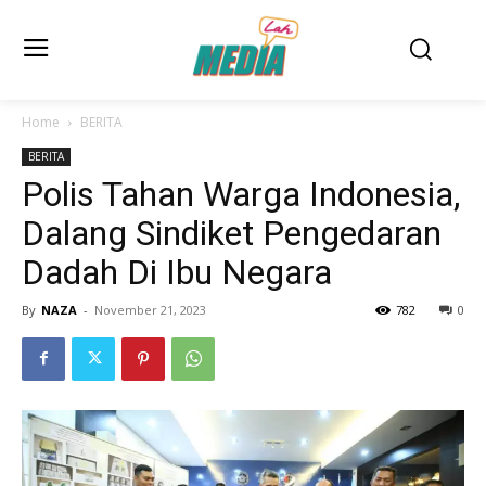
Home
BERITA
BERITA
Polis Tahan Warga Indonesia,
Dalang Sindiket Pengedaran
Dadah Di Ibu Negara
By
NAZA
-
November 21, 2023
782
0