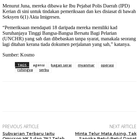
Menurut Juna, mereka dibawa ke Ibu Pejabat Polis Daerah (IPD)
Kerian di sini untuk tindakan pemeriksaan dan kes disiasat di bawah
Seksyen 6(1) Akta Imigresen.
“Pemeriksaan mendapati 18 daripada mereka memiliki kad
Suruhanjaya Tinggi Bangsa-Bangsa Bersatu Bagi Pelarian
(UNCHR) yang sah dan dibebaskan tanpa syarat, manakala seorang
lagi ditahan kerana tiada dokumen perjalanan yang sah,” katanya.
Sumber: Kosmo
TAGS
agensi
bagan serai
myanmar
operasi
rohingya
serbu
Facebook
Twitter
Pinterest
WhatsApp
PREVIOUS ARTICLE
NEXT ARTICLE
Subvarian Terbaru Iaitu
Minta Telur Mata Asing, Tak
Omicron HK.3 dan JN.1 Telah
Sangka Betul-Betul Dapat