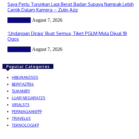
Saya Perlu Turunkan Lagi Berat Badan Supaya Nampak Lebih
Cantik Dalam Kamera – Zulin Aziz
HIBURAN
August 7, 2026
‘Undangan Diraja’ Buat Semua, Tiket PGLM Mula Dijual 18
Ogos
HIBURAN
August 7, 2026
Popular Categories
HIBURAN
3505
BERITA
2906
SUKAN
811
LUAR NEGARA
725
VIRAL
575
PERNIAGAAN
199
TRAVEL
65
TEKNOLOGI
49