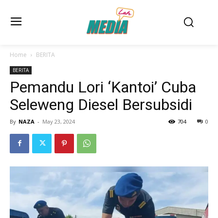
Home
BERITA
BERITA
Pemandu Lori ‘Kantoi’ Cuba
Seleweng Diesel Bersubsidi
By
NAZA
-
May 23, 2024
704
0