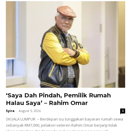
‘Saya Dah Pindah, Pemilik Rumah
Halau Saya’ – Rahim Omar
Syira
-
August 5, 2026
0
SKUALA LUMPUR – Berdepan isu tunggakan bayaran rumah sewa
sebanyak RM7,000, pelakon veteren Rahim Omar berjanji tidak