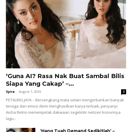
‘Guna AI? Rasa Nak Buat Sambal Bilis
Siapa Yang Cakap’ –...
Syira
-
August 7, 2026
0
PETALING JAYA – Bersengkang mata selain mengorbankan banyak
tenaga dan emosi demi menghasilkan karya terbaik, penyanyi
Aisha Retno menempelak dakwaan segelintir netizen kononnya
lagu...
‘Hang Tuah Demand Sedikitlah’ –