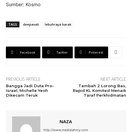
Sumber: Kosmo
TAGS
deepavali
lebuhraya karak
Facebook
Twitter
Pinterest
PREVIOUS ARTICLE
NEXT ARTICLE
Bangga Jadi Duta Pro-
Tambah 2 Lorong Bas,
Israel, Michelle Yeoh
Rapid KL Komited Menaik
Dikecam Teruk
Taraf Perkhidmatan
NAZA
http://www.medialahmy.com