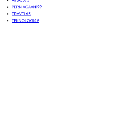
PERNIAGAAN
199
TRAVEL
65
TEKNOLOGI
49
MEDIALAH SDN BHD 2023