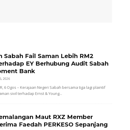
n Sabah Fail Saman Lebih RM2
Terhadap EY Berhubung Audit Sabah
pment Bank
6, 2026
 6 Ogos – Kerajaan Negeri Sabah bersama tiga lagi plaintif
man sivil terhadap Ernst & Young...
Kemalangan Maut RXZ Member
Terima Faedah PERKESO Sepanjang