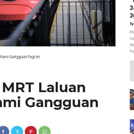
J
J
Sy
PE
ra
di
ha
 Alami Gangguan Pagi Ini
, MRT Laluan
lami Gangguan