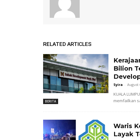
RELATED ARTICLES
Kerajaa
Bilion 
Develo
Syira
-
August 
KUALA LUMPUR,
memfailkan sa
BERITA
Waris 
Layak 