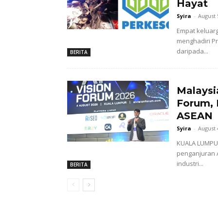
Hayat
Syira
-
August 
Empat keluar
menghadiri P
daripada...
BERITA
Malaysi
Forum, 
ASEAN
Syira
-
August 
KUALA LUMPUR
penganjuran 
industri...
BERITA