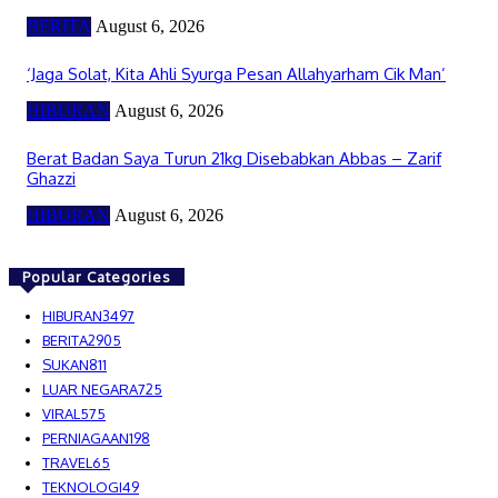
BERITA
August 6, 2026
‘Jaga Solat, Kita Ahli Syurga Pesan Allahyarham Cik Man’
HIBURAN
August 6, 2026
Berat Badan Saya Turun 21kg Disebabkan Abbas – Zarif
Ghazzi
HIBURAN
August 6, 2026
Popular Categories
HIBURAN
3497
BERITA
2905
SUKAN
811
LUAR NEGARA
725
VIRAL
575
PERNIAGAAN
198
TRAVEL
65
TEKNOLOGI
49