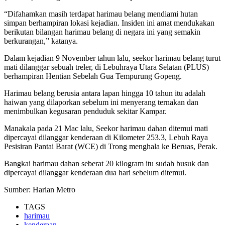
“Difahamkan masih terdapat harimau belang mendiami hutan
simpan berhampiran lokasi kejadian. Insiden ini amat mendukakan
berikutan bilangan harimau belang di negara ini yang semakin
berkurangan,” katanya.
Dalam kejadian 9 November tahun lalu, seekor harimau belang turut
mati dilanggar sebuah treler, di Lebuhraya Utara Selatan (PLUS)
berhampiran Hentian Sebelah Gua Tempurung Gopeng.
Harimau belang berusia antara lapan hingga 10 tahun itu adalah
haiwan yang dilaporkan sebelum ini menyerang ternakan dan
menimbulkan kegusaran penduduk sekitar Kampar.
Manakala pada 21 Mac lalu, Seekor harimau dahan ditemui mati
dipercayai dilanggar kenderaan di Kilometer 253.3, Lebuh Raya
Pesisiran Pantai Barat (WCE) di Trong menghala ke Beruas, Perak.
Bangkai harimau dahan seberat 20 kilogram itu sudah busuk dan
dipercayai dilanggar kenderaan dua hari sebelum ditemui.
Sumber: Harian Metro
TAGS
harimau
kenderaan