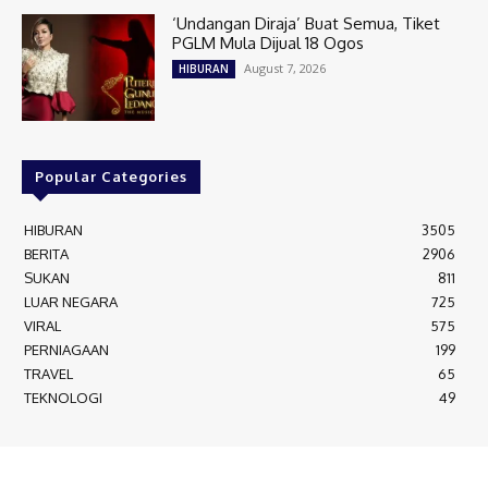
‘Undangan Diraja’ Buat Semua, Tiket
PGLM Mula Dijual 18 Ogos
August 7, 2026
HIBURAN
Popular Categories
HIBURAN
3505
BERITA
2906
SUKAN
811
LUAR NEGARA
725
VIRAL
575
PERNIAGAAN
199
TRAVEL
65
TEKNOLOGI
49
MEDIALAH SDN BHD 2023