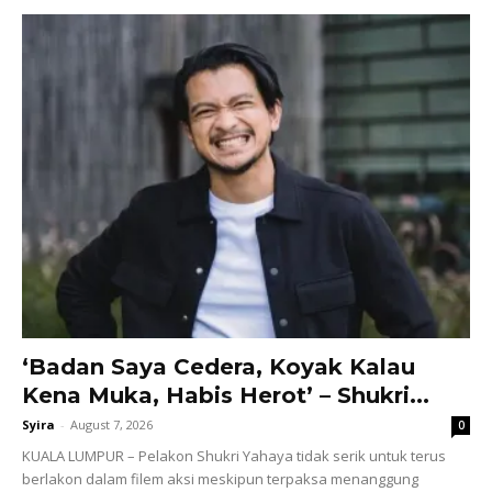
‘Badan Saya Cedera, Koyak Kalau
Kena Muka, Habis Herot’ – Shukri...
Syira
-
August 7, 2026
0
KUALA LUMPUR – Pelakon Shukri Yahaya tidak serik untuk terus
berlakon dalam filem aksi meskipun terpaksa menanggung