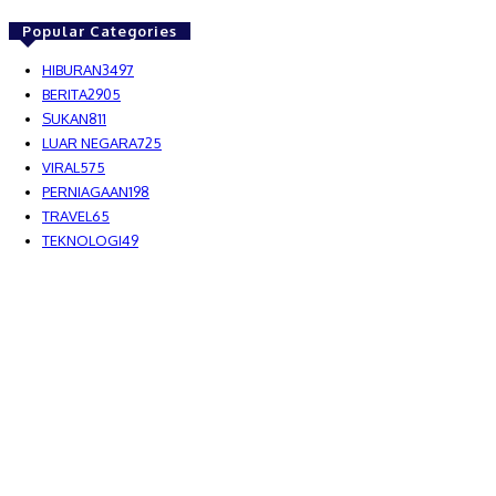
Popular Categories
HIBURAN
3497
BERITA
2905
SUKAN
811
LUAR NEGARA
725
VIRAL
575
PERNIAGAAN
198
TRAVEL
65
TEKNOLOGI
49
MEDIALAH SDN BHD 2023