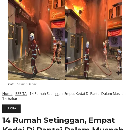
Foto: Kosmo! Online
Home
BERITA
14 Rumah Setinggan, Empat Kedai Di Pantai Dalam Musnah
Terbakar
BERITA
14 Rumah Setinggan, Empat