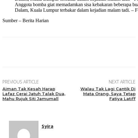
Anggota bomba giat memadamkan sisa kebakaran beberapa buah
Dalam, Kuala Lumpur terbakar dalam kejadian malam tadi.
Sumber – Berita Harian
Facebook
Twitter
Pinterest
WhatsApp
PREVIOUS ARTICLE
NEXT ARTICLE
Aiman Tak Kesah Harap
Walau Tak Lagi Cantik Di
Lafaz Cerai Jatuh Talak Dua,
Mata Orang, Saya Tetap
Mahu Rujuk Siti Jamumall
Fatiya Latiff
Syira