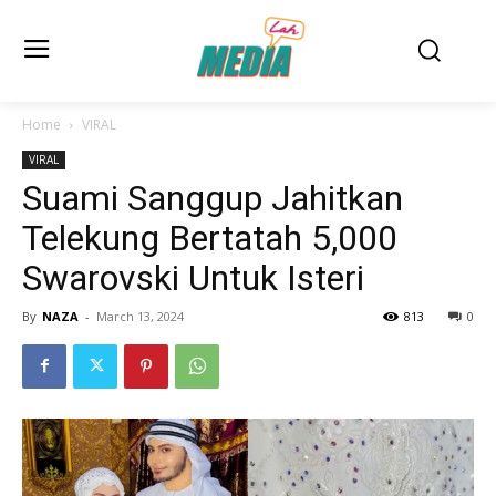
Home
VIRAL
VIRAL
Suami Sanggup Jahitkan
Telekung Bertatah 5,000
Swarovski Untuk Isteri
By
NAZA
-
March 13, 2024
813
0