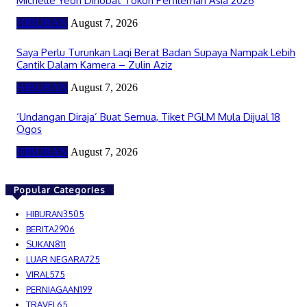
Michelle Yeoh Dinobat Tokoh Perfileman Asia 2026
HIBURAN
August 7, 2026
Saya Perlu Turunkan Lagi Berat Badan Supaya Nampak Lebih
Cantik Dalam Kamera – Zulin Aziz
HIBURAN
August 7, 2026
‘Undangan Diraja’ Buat Semua, Tiket PGLM Mula Dijual 18
Ogos
HIBURAN
August 7, 2026
Popular Categories
HIBURAN
3505
BERITA
2906
SUKAN
811
LUAR NEGARA
725
VIRAL
575
PERNIAGAAN
199
TRAVEL
65