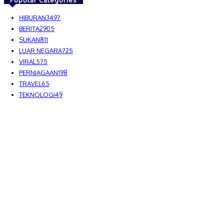
Popular Categories
HIBURAN
3497
BERITA
2905
SUKAN
811
LUAR NEGARA
725
VIRAL
575
PERNIAGAAN
198
TRAVEL
65
TEKNOLOGI
49
MEDIALAH SDN BHD 2023