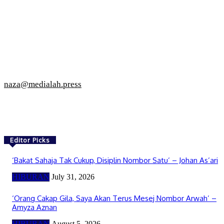
naza@medialah.press
Editor Picks
‘Bakat Sahaja Tak Cukup, Disiplin Nombor Satu’ – Johan As’ari
HIBURAN
July 31, 2026
‘Orang Cakap Gila, Saya Akan Terus Mesej Nombor Arwah’ –
Amyza Aznan
HIBURAN
August 5, 2026