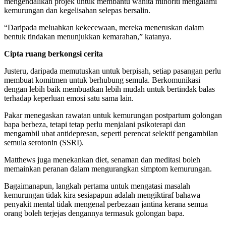
mengendalikan projek untuk membantu wanita minoriti mengalami
kemurungan dan kegelisahan selepas bersalin.
“Daripada meluahkan kekecewaan, mereka meneruskan dalam
bentuk tindakan menunjukkan kemarahan,” katanya.
Cipta ruang berkongsi cerita
Justeru, daripada memutuskan untuk berpisah, setiap pasangan perlu
membuat komitmen untuk berhubung semula. Berkomunikasi
dengan lebih baik membuatkan lebih mudah untuk bertindak balas
terhadap keperluan emosi satu sama lain.
Pakar menegaskan rawatan untuk kemurungan postpartum golongan
bapa berbeza, tetapi tetap perlu menjalani psikoterapi dan
mengambil ubat antidepresan, seperti perencat selektif pengambilan
semula serotonin (SSRI).
Matthews juga menekankan diet, senaman dan meditasi boleh
memainkan peranan dalam mengurangkan simptom kemurungan.
Bagaimanapun, langkah pertama untuk mengatasi masalah
kemurungan tidak kira sesiapapun adalah mengiktiraf bahawa
penyakit mental tidak mengenal perbezaan jantina kerana semua
orang boleh terjejas dengannya termasuk golongan bapa.