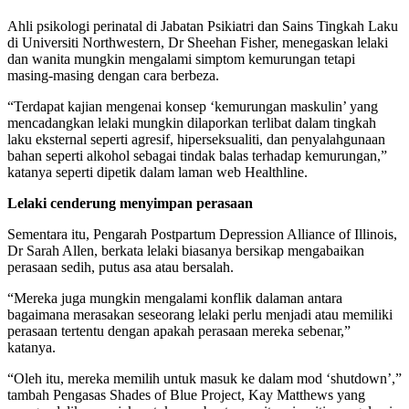
Ahli psikologi perinatal di Jabatan Psikiatri dan Sains Tingkah Laku
di Universiti Northwestern, Dr Sheehan Fisher, menegaskan lelaki
dan wanita mungkin mengalami simptom kemurungan tetapi
masing-masing dengan cara berbeza.
“Terdapat kajian mengenai konsep ‘kemurungan maskulin’ yang
mencadangkan lelaki mungkin dilaporkan terlibat dalam tingkah
laku eksternal seperti agresif, hiperseksualiti, dan penyalahgunaan
bahan seperti alkohol sebagai tindak balas terhadap kemurungan,”
katanya seperti dipetik dalam laman web Healthline.
Lelaki cenderung menyimpan perasaan
Sementara itu, Pengarah Postpartum Depression Alliance of Illinois,
Dr Sarah Allen, berkata lelaki biasanya bersikap mengabaikan
perasaan sedih, putus asa atau bersalah.
“Mereka juga mungkin mengalami konflik dalaman antara
bagaimana merasakan seseorang lelaki perlu menjadi atau memiliki
perasaan tertentu dengan apakah perasaan mereka sebenar,”
katanya.
“Oleh itu, mereka memilih untuk masuk ke dalam mod ‘shutdown’,”
tambah Pengasas Shades of Blue Project, Kay Matthews yang