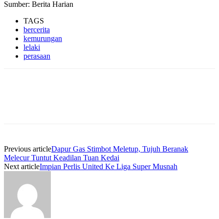
Sumber: Berita Harian
TAGS
bercerita
kemurungan
lelaki
perasaan
Previous article
Dapur Gas Stimbot Meletup, Tujuh Beranak
Melecur Tuntut Keadilan Tuan Kedai
Next article
Impian Perlis United Ke Liga Super Musnah