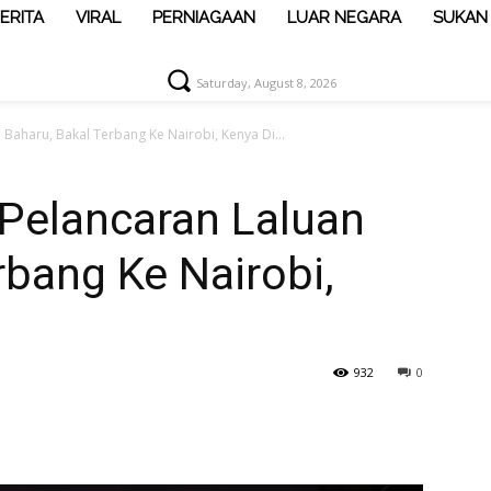
ERITA
VIRAL
PERNIAGAAN
LUAR NEGARA
SUKAN
Saturday, August 8, 2026
Baharu, Bakal Terbang Ke Nairobi, Kenya Di...
Pelancaran Laluan
rbang Ke Nairobi,
932
0