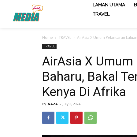
LAMAN UTAMA
B
TRAVEL
Home
TRAVEL
AirAsia X Umum Pelancaran Laluan 
TRAVEL
AirAsia X Umum 
Baharu, Bakal Te
Kenya Di Afrika
By
NAZA
-
July 2, 2024