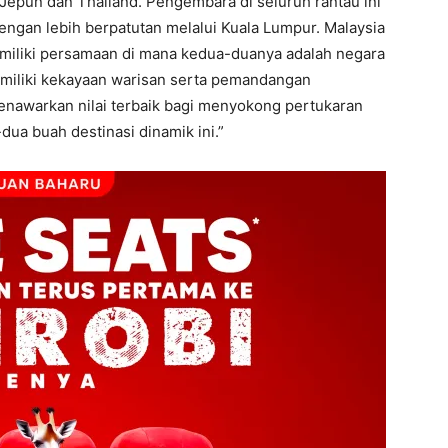
n, Jepun dan Thailand. Pengembara di seluruh rantau ini
engan lebih berpatutan melalui Kuala Lumpur. Malaysia
miliki persamaan di mana kedua-duanya adalah negara
emiliki kekayaan warisan serta pemandangan
enawarkan nilai terbaik bagi menyokong pertukaran
a buah destinasi dinamik ini.”