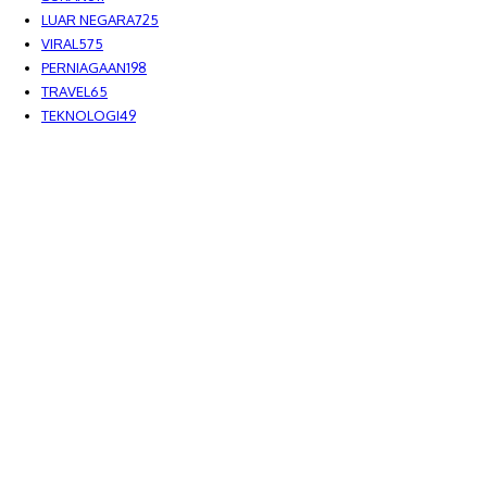
LUAR NEGARA
725
VIRAL
575
PERNIAGAAN
198
TRAVEL
65
TEKNOLOGI
49
MEDIALAH SDN BHD 2023