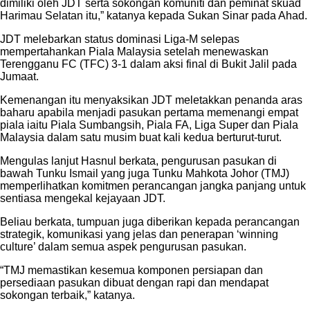
dimiliki oleh JDT serta sokongan komuniti dan peminat skuad
Harimau Selatan itu,” katanya kepada Sukan Sinar pada Ahad.
JDT melebarkan status dominasi Liga-M selepas
mempertahankan Piala Malaysia setelah menewaskan
Terengganu FC (TFC) 3-1 dalam aksi final di Bukit Jalil pada
Jumaat.
Kemenangan itu menyaksikan JDT meletakkan penanda aras
baharu apabila menjadi pasukan pertama memenangi empat
piala iaitu Piala Sumbangsih, Piala FA, Liga Super dan Piala
Malaysia dalam satu musim buat kali kedua berturut-turut.
Mengulas lanjut Hasnul berkata, pengurusan pasukan di
bawah Tunku Ismail yang juga Tunku Mahkota Johor (TMJ)
memperlihatkan komitmen perancangan jangka panjang untuk
sentiasa mengekal kejayaan JDT.
Beliau berkata, tumpuan juga diberikan kepada perancangan
strategik, komunikasi yang jelas dan penerapan ‘winning
culture’ dalam semua aspek pengurusan pasukan.
“TMJ memastikan kesemua komponen persiapan dan
persediaan pasukan dibuat dengan rapi dan mendapat
sokongan terbaik,” katanya.