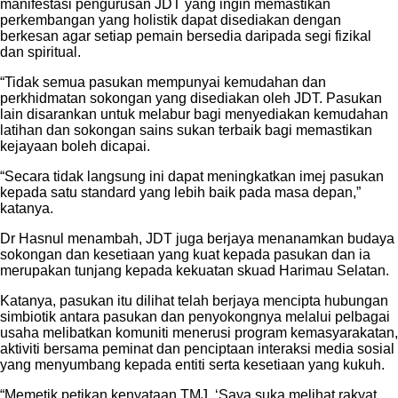
manifestasi pengurusan JDT yang ingin memastikan
perkembangan yang holistik dapat disediakan dengan
berkesan agar setiap pemain bersedia daripada segi fizikal
dan spiritual.
“Tidak semua pasukan mempunyai kemudahan dan
perkhidmatan sokongan yang disediakan oleh JDT. Pasukan
lain disarankan untuk melabur bagi menyediakan kemudahan
latihan dan sokongan sains sukan terbaik bagi memastikan
kejayaan boleh dicapai.
“Secara tidak langsung ini dapat meningkatkan imej pasukan
kepada satu standard yang lebih baik pada masa depan,”
katanya.
Dr Hasnul menambah, JDT juga berjaya menanamkan budaya
sokongan dan kesetiaan yang kuat kepada pasukan dan ia
merupakan tunjang kepada kekuatan skuad Harimau Selatan.
Katanya, pasukan itu dilihat telah berjaya mencipta hubungan
simbiotik antara pasukan dan penyokongnya melalui pelbagai
usaha melibatkan komuniti menerusi program kemasyarakatan,
aktiviti bersama peminat dan penciptaan interaksi media sosial
yang menyumbang kepada entiti serta kesetiaan yang kukuh.
“Memetik petikan kenyataan TMJ. ‘Saya suka melihat rakyat