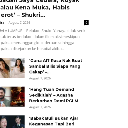
alau Kena Muka, Habis
erot’ – Shukri...
ira
-
August 7, 2026
0
ALA LUMPUR – Pelakon Shukri Yahaya tidak serik
tuk terus berlakon dalam filem aksi meskipun
erpaksa menanggung kecederaan sehingga
rpaksa dikejarkan ke hospital akibat...
‘Guna AI? Rasa Nak Buat
Sambal Bilis Siapa Yang
Cakap’ –...
August 7, 2026
‘Hang Tuah Demand
Sedikitlah’ – Aqasha
Berkorban Demi PGLM
August 7, 2026
‘Babak Buli Bukan Ajar
Keganasan Tapi Beri