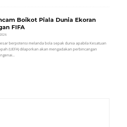
cam Boikot Piala Dunia Ekoran
gan FIFA
 2026
 besar berpotensi melanda bola sepak dunia apabila Kesatuan
opah (UEFA) dilaporkan akan mengadakan perbincangan
genai...