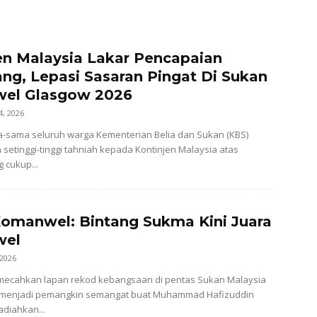
en Malaysia Lakar Pencapaian
ng, Lepasi Sasaran Pingat Di Sukan
el Glasgow 2026
4, 2026
-sama seluruh warga Kementerian Belia dan Sukan (KBS)
etinggi-tinggi tahniah kepada Kontinjen Malaysia atas
 cukup...
omanwel: Bintang Sukma Kini Juara
wel
 2026
ecahkan lapan rekod kebangsaan di pentas Sukan Malaysia
 menjadi pemangkin semangat buat Muhammad Hafizuddin
diahkan...