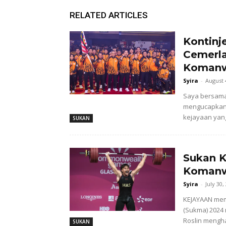
RELATED ARTICLES
Kontinj
Cemerla
Komanw
Syira
-
August 
Saya bersama
mengucapkan s
kejayaan yang
SUKAN
Sukan K
Koman
Syira
-
July 30,
KEJAYAAN mem
(Sukma) 2024
Roslin mengha
SUKAN