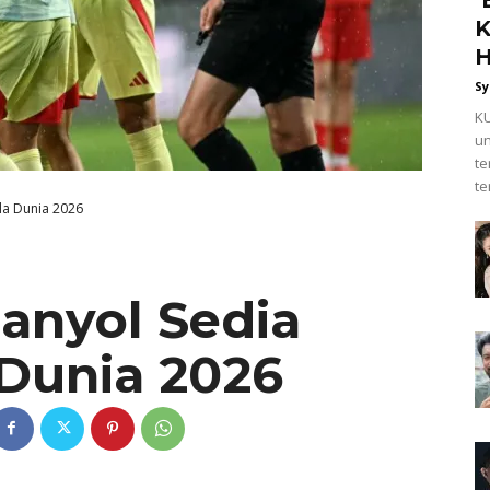
K
H
Sy
KU
un
t
te
la Dunia 2026
anyol Sedia
 Dunia 2026