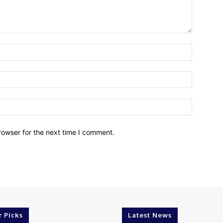
Name:
Email:
Website:
rowser for the next time I comment.
r Picks
Latest News