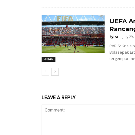
UEFA An
Rancan
Syira
-
July 29,
PARIS: Krisis
Bolasepak Er
tergempar men
SUKAN
LEAVE A REPLY