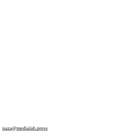
naza@medialah.press