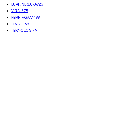
LUAR NEGARA
725
VIRAL
575
PERNIAGAAN
199
TRAVEL
65
TEKNOLOGI
49
MEDIALAH SDN BHD 2023