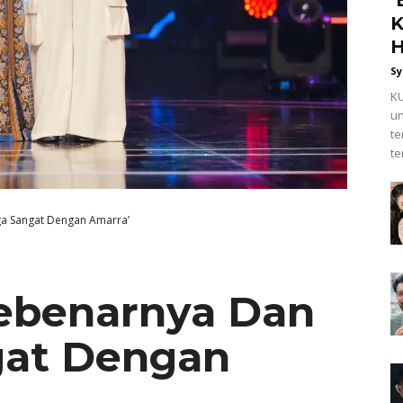
K
H
Sy
KU
un
t
te
ga Sangat Dengan Amarra’
Sebenarnya Dan
gat Dengan