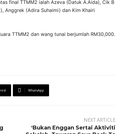
tas final TTMM2 ialah Azeva (Datuk A.Aida), Cik B
t), Anggrek (Adira Suhaimi) dan Kim Khairi
juara TTMM2 dan wang tunai berjumlah RM30,000.
rest
WhatsApp
NEXT ARTICLE
ng
‘Bukan Enggan Sertai Aktiviti