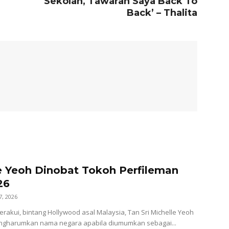
n
Sekolah, Tawaran Saya Back To
Back’ – Thalita
e Yeoh Dinobat Tokoh Perfileman
26
7, 2026
perakui, bintang Hollywood asal Malaysia, Tan Sri Michelle Yeoh
mengharumkan nama negara apabila diumumkan sebagai...