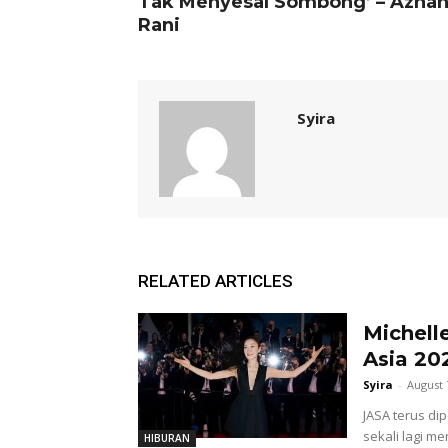
Tak Menyesal Sombong’ – Azha
Rani
Syira
RELATED ARTICLES
Michell
Asia 20
Syira
-
August 
JASA terus di
sekali lagi 
HIBURAN