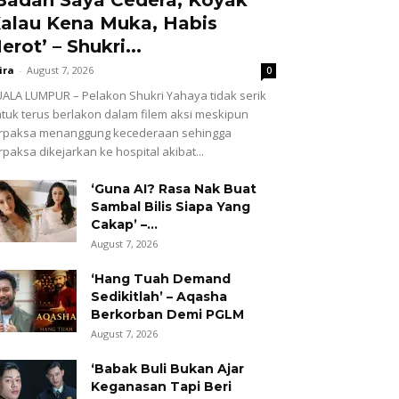
alau Kena Muka, Habis
erot’ – Shukri...
ira
-
August 7, 2026
0
ALA LUMPUR – Pelakon Shukri Yahaya tidak serik
tuk terus berlakon dalam filem aksi meskipun
erpaksa menanggung kecederaan sehingga
rpaksa dikejarkan ke hospital akibat...
‘Guna AI? Rasa Nak Buat
Sambal Bilis Siapa Yang
Cakap’ –...
August 7, 2026
‘Hang Tuah Demand
Sedikitlah’ – Aqasha
Berkorban Demi PGLM
August 7, 2026
‘Babak Buli Bukan Ajar
Keganasan Tapi Beri