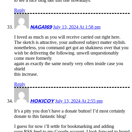
to see a nice blog like this one nowadays.
Reply
NAGA169
July 13, 2024 At 1:58 pm
I loved as much as you will receive carried out right here.
The sketch is attractive, your authored subject matter stylish.
nonetheless, you command get got an shakiness over that you
wish be delivering the following. unwell unquestionably
come more formerly
again as exactly the same nearly very often inside case you
shield
this increase.
Reply
HOKICOY
July 13, 2024 At 2:55 pm
It’s a pity you don’t have a donate button! I’d most certainly
donate to this fantastic blog!
I guess for now i’ll settle for bookmarking and adding
your RSS feed to my Google account. I look forward to brand