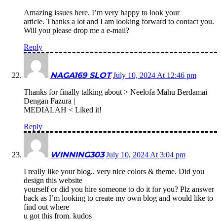
Amazing issues here. I’m very happy to look your
article. Thanks a lot and I am looking forward to contact you.
Will you please drop me a e-mail?
Reply
NAGA169 SLOT
July 10, 2024 At 12:46 pm
Thanks for finally talking about > Neelofa Mahu Berdamai
Dengan Fazura |
MEDIALAH < Liked it!
Reply
WINNING303
July 10, 2024 At 3:04 pm
I really like your blog.. very nice colors & theme. Did you
design this website
yourself or did you hire someone to do it for you? Plz answer
back as I’m looking to create my own blog and would like to
find out where
u got this from. kudos