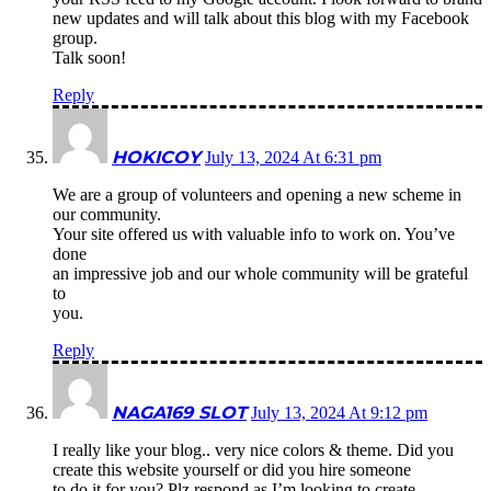
new updates and will talk about this blog with my Facebook
group.
Talk soon!
Reply
HOKICOY
July 13, 2024 At 6:31 pm
We are a group of volunteers and opening a new scheme in
our community.
Your site offered us with valuable info to work on. You’ve
done
an impressive job and our whole community will be grateful
to
you.
Reply
NAGA169 SLOT
July 13, 2024 At 9:12 pm
I really like your blog.. very nice colors & theme. Did you
create this website yourself or did you hire someone
to do it for you? Plz respond as I’m looking to create