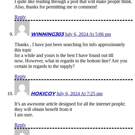
I quite like reading through a post that will make people think.
Also, thanks for permitting me to comment!
Reply
WINNING303
July 6, 2024 At 5:06 pm
Thanks , I have just been searching for info approximately
this topic
for a while and yours is the best I have found out till
now. However, what in regards to the bottom line? Are you
certain in regards to the supply?
Reply
HOKICOY
July 6, 2024 At 7:25 pm
It’s an awesome article designed for all the internet people;
they will obtain benefit from it
I am sure.
Reply