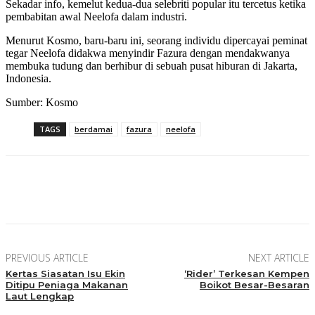
Sekadar info, kemelut kedua-dua selebriti popular itu tercetus ketika
pembabitan awal Neelofa dalam industri.
Menurut Kosmo, baru-baru ini, seorang individu dipercayai peminat
tegar Neelofa didakwa menyindir Fazura dengan mendakwanya
membuka tudung dan berhibur di sebuah pusat hiburan di Jakarta,
Indonesia.
Sumber: Kosmo
TAGS
berdamai
fazura
neelofa
Facebook
Twitter
Pinterest
WhatsApp
PREVIOUS ARTICLE
NEXT ARTICLE
Kertas Siasatan Isu Ekin
‘Rider’ Terkesan Kempen
Ditipu Peniaga Makanan
Boikot Besar-Besaran
Laut Lengkap