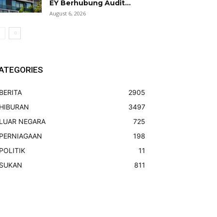
EY Berhubung Audit...
August 6, 2026
ATEGORIES
BERITA
2905
HIBURAN
3497
LUAR NEGARA
725
PERNIAGAAN
198
POLITIK
11
SUKAN
811