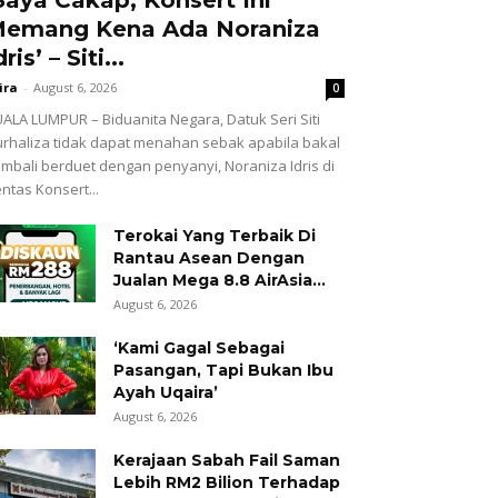
emang Kena Ada Noraniza
dris’ – Siti...
ira
-
August 6, 2026
0
ALA LUMPUR – Biduanita Negara, Datuk Seri Siti
rhaliza tidak dapat menahan sebak apabila bakal
mbali berduet dengan penyanyi, Noraniza Idris di
ntas Konsert...
Terokai Yang Terbaik Di
Rantau Asean Dengan
Jualan Mega 8.8 AirAsia...
August 6, 2026
‘Kami Gagal Sebagai
Pasangan, Tapi Bukan Ibu
Ayah Uqaira’
August 6, 2026
Kerajaan Sabah Fail Saman
Lebih RM2 Bilion Terhadap