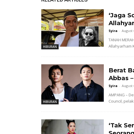
‘Jaga So
Allahya
Syira
-
August 
TANAH MERAH 
Allahyarham K
HIBURAN
Berat B
Abbas –
Syira
-
August 
AMPANG – Dem
Council, pela
HIBURAN
‘Tak Se
Seorang