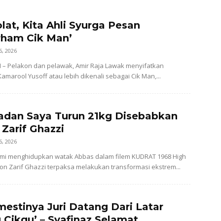
lat, Kita Ahli Syurga Pesan
rham Cik Man’
6, 2026
– Pelakon dan pelawak, Amir Raja Lawak menyifatkan
amarool Yusoff atau lebih dikenali sebagai Cik Man,...
adan Saya Turun 21kg Disebabkan
 Zarif Ghazzi
6, 2026
i menghidupkan watak Abbas dalam filem KUDRAT 1968 High
kon Zarif Ghazzi terpaksa melakukan transformasi ekstrem...
mestinya Juri Datang Dari Latar
 Cikgu’ – Syafinaz Selamat