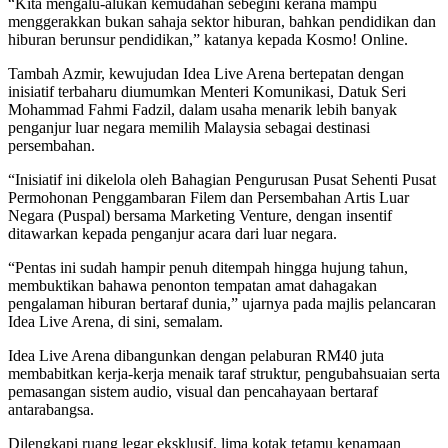
“Kita mengalu-alukan kemudahan sebegini kerana mampu
menggerakkan bukan sahaja sektor hiburan, bahkan pendidikan dan
hiburan berunsur pendidikan,” katanya kepada Kosmo! Online.
Tambah Azmir, kewujudan Idea Live Arena bertepatan dengan
inisiatif terbaharu diumumkan Menteri Komunikasi, Datuk Seri
Mohammad Fahmi Fadzil, dalam usaha menarik lebih banyak
penganjur luar negara memilih Malaysia sebagai destinasi
persembahan.
“Inisiatif ini dikelola oleh Bahagian Pengurusan Pusat Sehenti Pusat
Permohonan Penggambaran Filem dan Persembahan Artis Luar
Negara (Puspal) bersama Marketing Venture, dengan insentif
ditawarkan kepada penganjur acara dari luar negara.
“Pentas ini sudah hampir penuh ditempah hingga hujung tahun,
membuktikan bahawa penonton tempatan amat dahagakan
pengalaman hiburan bertaraf dunia,” ujarnya pada majlis pelancaran
Idea Live Arena, di sini, semalam.
Idea Live Arena dibangunkan dengan pelaburan RM40 juta
membabitkan kerja-kerja menaik taraf struktur, pengubahsuaian serta
pemasangan sistem audio, visual dan pencahayaan bertaraf
antarabangsa.
Dilengkapi ruang legar eksklusif, lima kotak tetamu kenamaan