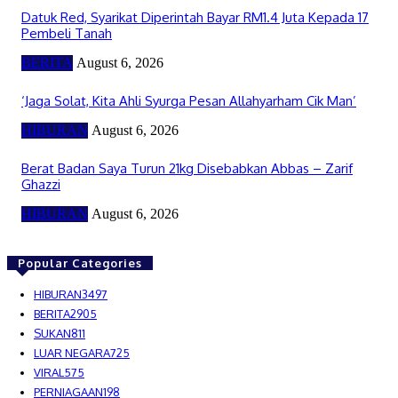
Datuk Red, Syarikat Diperintah Bayar RM1.4 Juta Kepada 17
Pembeli Tanah
BERITA
August 6, 2026
‘Jaga Solat, Kita Ahli Syurga Pesan Allahyarham Cik Man’
HIBURAN
August 6, 2026
Berat Badan Saya Turun 21kg Disebabkan Abbas – Zarif
Ghazzi
HIBURAN
August 6, 2026
Popular Categories
HIBURAN
3497
BERITA
2905
SUKAN
811
LUAR NEGARA
725
VIRAL
575
PERNIAGAAN
198