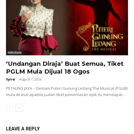
HIBURAN
‘Undangan Diraja’ Buat Semua, Tiket
PGLM Mula Dijual 18 Ogos
Syira
-
August 7, 2026
PETALING JAYA – Demam Puteri Gunung Ledang The Musical (PGLM)
mula dirasai apabila jualan tiket pementasan epik itu mendapat...
LEAVE A REPLY