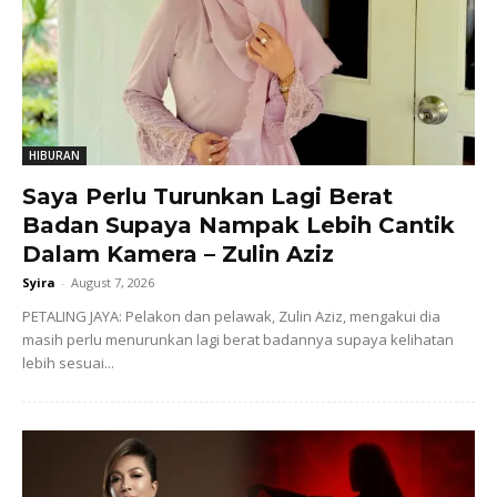
HIBURAN
Saya Perlu Turunkan Lagi Berat
Badan Supaya Nampak Lebih Cantik
Dalam Kamera – Zulin Aziz
Syira
-
August 7, 2026
PETALING JAYA: Pelakon dan pelawak, Zulin Aziz, mengakui dia
masih perlu menurunkan lagi berat badannya supaya kelihatan
lebih sesuai...