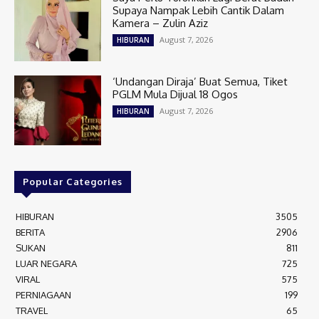
Supaya Nampak Lebih Cantik Dalam
Kamera – Zulin Aziz
August 7, 2026
HIBURAN
‘Undangan Diraja’ Buat Semua, Tiket
PGLM Mula Dijual 18 Ogos
August 7, 2026
HIBURAN
Popular Categories
HIBURAN
3505
BERITA
2906
SUKAN
811
LUAR NEGARA
725
VIRAL
575
PERNIAGAAN
199
TRAVEL
65